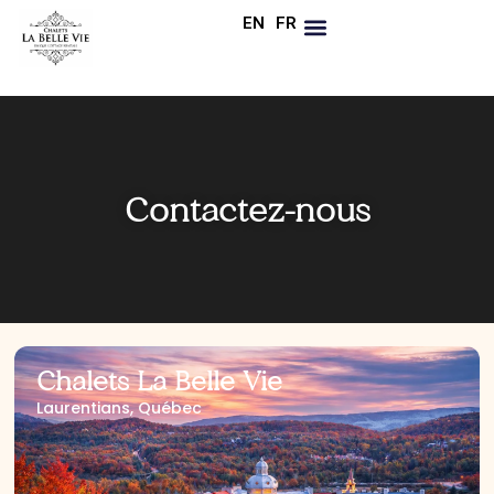
EN
FR
Contactez-nous
Chalets La Belle Vie
Laurentians, Québec